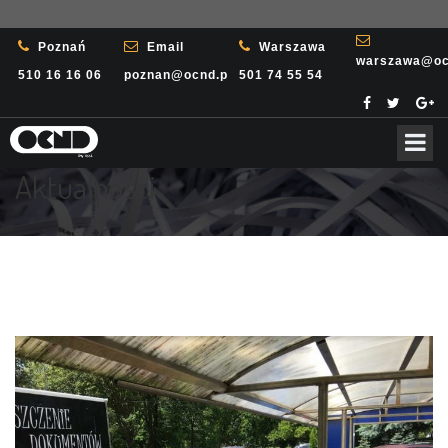
content/plugins/revslider/includes/output.class.php
on line
3708
Poznań
Email
Warszawa
warszawa@oc
510 16 16 06
poznan@ocnd.pl
501 74 55 54
Aktualności