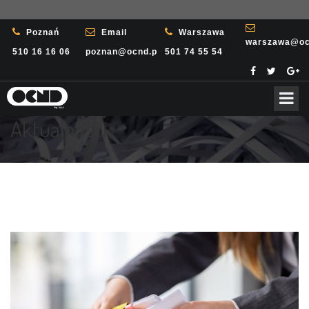
content/plugins/revslider/includes/output.class.php
on line
3708
Poznań
Email
Warszawa
warszawa@oc
510 16 16 06
poznan@ocnd.pl
501 74 55 54
Aktualności