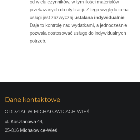
od wielu czynników, w tym ilości materiałów
przekazanych do utylizacji. Z tego względu cena
usługi jest zazwyczaj
ustalana indywidualnie
.
Daje to kontrolę nad wydatkami, a jednocześnie
pozwala dostosować usługę do indywidualnych
potrzeb.
Dane kontaktowe
ODDZIAŁ W MICHAŁOWICACH WIEŚ
ul. Kasztanowa 44,
05-816 Michałowice-Wieś