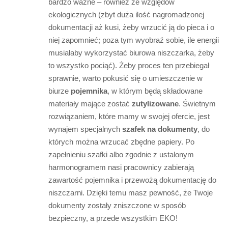
bardzo ważne – również ze względów
ekologicznych (zbyt duża ilość nagromadzonej
dokumentacji aż kusi, żeby wrzucić ją do pieca i o
niej zapomnieć; poza tym wyobraź sobie, ile energii
musiałaby wykorzystać biurowa niszczarka, żeby
to wszystko pociąć). Żeby proces ten przebiegał
sprawnie, warto pokusić się o umieszczenie w
biurze
pojemnika
, w którym będą składowane
materiały mające zostać
zutylizowane
. Świetnym
rozwiązaniem, które mamy w swojej ofercie, jest
wynajem specjalnych
szafek na dokumenty
, do
których można wrzucać zbędne papiery. Po
zapełnieniu szafki albo zgodnie z ustalonym
harmonogramem nasi pracownicy zabierają
zawartość pojemnika i przewożą dokumentację do
niszczarni. Dzięki temu masz pewność, że Twoje
dokumenty zostały zniszczone w sposób
bezpieczny, a przede wszystkim EKO!