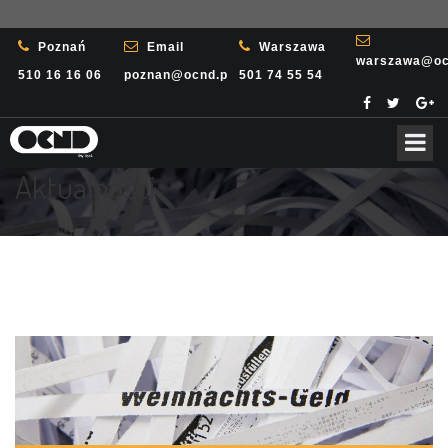
content/plugins/revslider/includes/output.class.php
on line
3708
Poznań
Email
Warszawa
warszawa@oc
510 16 16 06
poznan@ocnd.pl
501 74 55 54
Aktualności