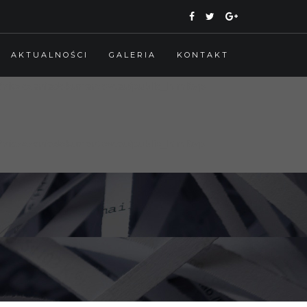
ed/niszczeniedokumentow.eu/public_html/wp-
AKTUALNOŚCI
GALERIA
KONTAKT
ed/niszczeniedokumentow.eu/public_html/wp-
ed/niszczeniedokumentow.eu/public_html/wp-