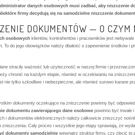
 i administrator danych osobowych musi zadbać, aby niszczenie
ektóre firmy decydują się na samodzielne niszczenie dokumentó
CZENIE DOKUMENTÓW — O CZYM 
ych osobowych
klientów, kontrahentów i pracowników jest niebywale
ch. To do jego obowiązków należy dbałość o zapewnienie środków i 
 dane straciły ważność lub użyteczność w naszej firmie i przeznaczo
eży chronić na każdym etapie, również w oczekiwaniu na zniszczen
st nie tylko szkodliwe i niebezpieczne, ale również surowo karane p
ystkim dokumenty oczekujące na zniszczenie powinny być odpowied
nie dokumentu zawierającego dane osobowe
powinno być trwałe 
 i dokumentów elektronicznych należy całkowicie zniszczyć nośnik, 
 zniszczenia. Cały proces i wszystkie jego etapy sprawiają, że wyda
yć dokumenty samodzielnie
wewnątrz struktur firmy, czy zlecić t