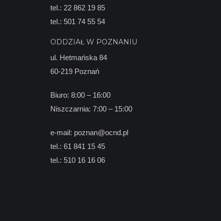
tel.:
22 862 19 85
tel.:
501 74 55 54
ODDZIAŁ W POZNANIU
ul. Hetmańska 84
60-219 Poznań
Biuro: 8:00 – 16:00
Niszczarnia: 7:00 – 15:00
e-mail:
poznan@ocnd.pl
tel.:
61 841 15 45
tel.:
510 16 16 06