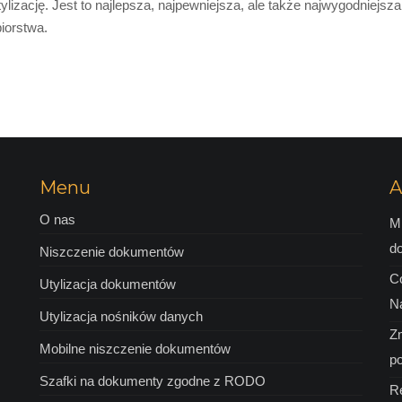
tylizację. Jest to najlepsza, najpewniejsza, ale także najwygodniej
iorstwa.
Menu
A
O nas
M
d
Niszczenie dokumentów
C
Utylizacja dokumentów
Na
Utylizacja nośników danych
Zm
Mobilne niszczenie dokumentów
p
Szafki na dokumenty zgodne z RODO
R