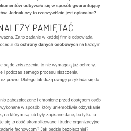
 dokumentów odbywało się w sposób gwarantujący
w. Jednak czy to rzeczywiście jest opłacalne?
NALEŻY PAMIĘTAĆ
 ważna. Za to zadanie w każdej firmie odpowiada
procedur do
ochrony danych osobowych
na każdym
ne są do zniszczenia, to nie wymagają już ochrony.
ie i podczas samego procesu niszczenia.
rzez prawo. Dlatego tak dużą uwagę przykłada się do
nio zabezpieczone i chronione przed dostępem osób
i wykonane w sposób, który uniemożliwia odzyskanie
na którym są lub były zapisane dane, bo tylko to
je się to dość skomplikowane i trudne organizacyjne.
o zadanie fachowcom? Jak będzie bezpieczniej?