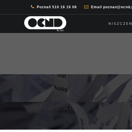
Poznań
510 16 16 06
Email
poznan@ocnd.
Warning
: "continue" targeting switch is equivalent to "break". Did y
content/plugins/revslider/includes/operations.class.php
on line
2
NISZCZEN
Warning
: "continue" targeting switch is equivalent to "break". Did y
content/plugins/revslider/includes/operations.class.php
on line
2
Warning
: "continue" targeting switch is equivalent to "break". Did y
content/plugins/revslider/includes/output.class.php
on line
3708
Aktualności