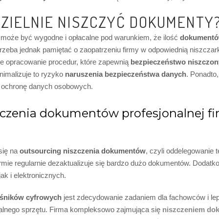
ZIELNIE NISZCZYĆ DOKUMENTY
może być wygodne i opłacalne pod warunkiem, że ilość
dokumentów
rzeba jednak pamiętać o zaopatrzeniu firmy w odpowiednią niszczark
że opracowanie procedur, które zapewnią
bezpieczeństwo niszczo
nimalizuje to ryzyko
naruszenia bezpieczeństwa danych
. Ponadto
o ochronę danych osobowych.
zczenia dokumentów profesjonalnej fi
się na
outsourcing niszczenia dokumentów
, czyli oddelegowanie t
rmie regularnie dezaktualizuje się bardzo dużo dokumentów. Dodatkow
k i elektronicznych.
ośników cyfrowych
jest zdecydowanie zadaniem dla fachowców i lep
nalnego sprzętu. Firma kompleksowo zajmująca się
niszczeniem do