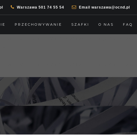
pl
Warszawa
501 74 55 54
Email
warszawa@ocnd.pl
ou mean to use "continue 2"? in
/home/klient.dhosting.pl/niszczeni
854
IE
PRZECHOWYWANIE
SZAFKI
O NAS
FAQ
ou mean to use "continue 2"? in
/home/klient.dhosting.pl/niszczeni
858
ou mean to use "continue 2"? in
/home/klient.dhosting.pl/niszczeni