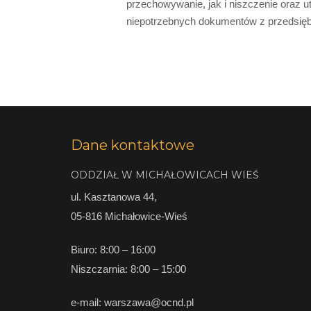
przechowywanie, jak i niszczenie oraz u
niepotrzebnych dokumentów z przedsięb
Dane kontaktowe
ODDZIAŁ W MICHAŁOWICACH WIEŚ
ul. Kasztanowa 44,
05-816 Michałowice-Wieś
Biuro: 8:00 – 16:00
Niszczarnia: 8:00 – 15:00
e-mail:
warszawa@ocnd.pl